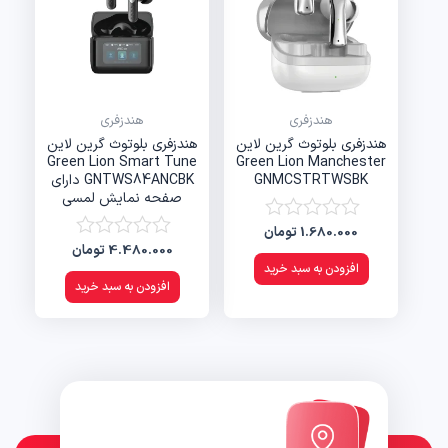
هندزفری
هندزفری
هندزفری بلوتوث گرین لاین
هندزفری بلوتوث گرین لاین
Green Lion Smart Tune
Green Lion Manchester
GNMCSTRTWSBK
GNTWS84ANCBK دارای
صفحه نمایش لمسی
1.680.000
تومان
امتیاز
4.480.000
تومان
0
امتیاز
از
0
افزودن به سبد خرید
5
از
افزودن به سبد خرید
5