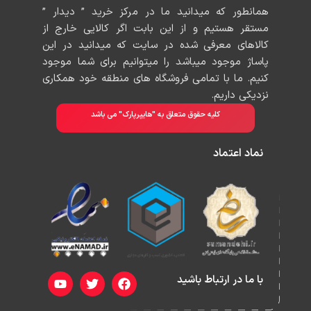
همانطور که میدانید ما در مرکز خرید ” دیدار ”
مستقر هستیم و از این بابت اگر کالایی خارج از
کالاهای معرفی شده در سایت که میدانید در این
پاساژ موجود میباشد را میتوانیم برای شما موجود
کنیم. ما با تمامی فروشگاه های منطقه خود همکاری
نزدیکی داریم.
کلیه حقوق متعلق به "هایپرپارک" می باشد
نماد اعتماد
Y
T
F
o
w
a
با ما در ارتباط باشید
u
i
c
t
t
e