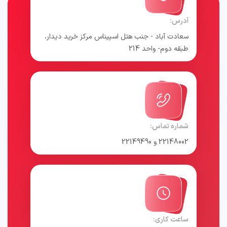
آدرس:
سعادت آباد - جنب هتل اسپیناس مرکز خرید دیدار،
طبقه دوم- واحد 214
شماره تماس:
22148002 و 22149490
ساعت کاری: