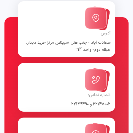
آدرس:
سعادت آباد - جنب هتل اسپیناس مرکز خرید دیدار،
طبقه دوم- واحد 214
شماره تماس:
22148002 و 22149490