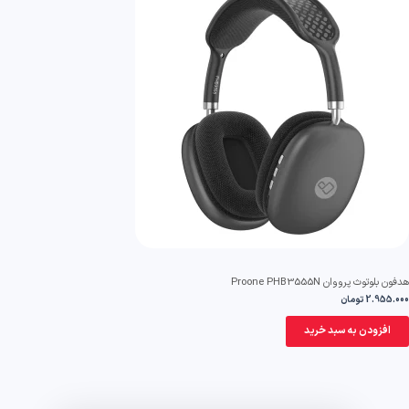
ون بلوتوث پرووان Proone PHB3555N
2.955.0
تومان
افزودن به سبد خرید