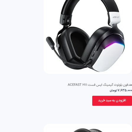
ون بلوتوث گیمینگ ایس فست ACEFAST H11
7.635.0
تومان
افزودن به سبد خرید