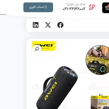
کمک می خوای؟
حساب کاربری
021-22148002