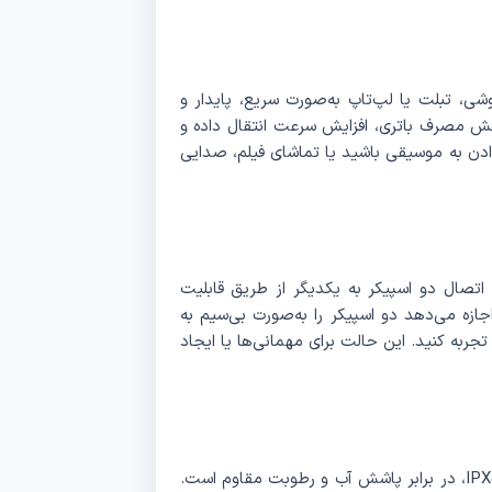
تصال این اسپیکر به گوشی، تبلت یا لپ‌تاپ به‌صورت سریع، پایدار و
هش مصرف باتری، افزایش سرعت انتقال داده و
در حال گوش‌دادن به موسیقی باشید یا تماشای فیلم، صدایی
ابلیت‌های جذاب اسپیکر Awei KA10، امکان اتصال دو اسپیکر به یکدیگر از طریق قابلیت
ن ویژگی به شما اجازه می‌دهد دو اسپیکر را به‌صورت بی‌سیم به
به کنید. این حالت برای مهمانی‌ها یا ایجاد
اسپیکر بلوتوثی Awei KA10 با دارا بودن استاندارد ضدآب IPX5، در برابر پاشش آب و رطوبت مقاوم است.