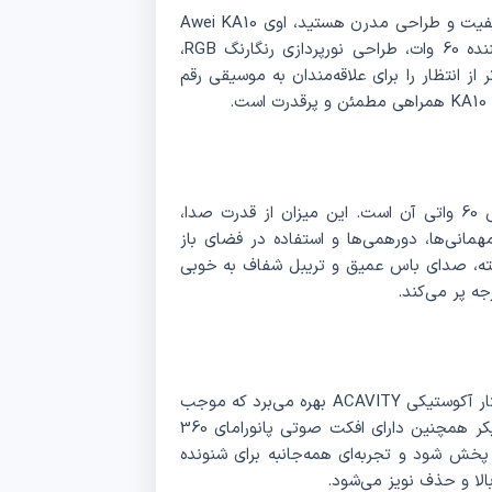
اگر به‌دنبال یک اسپیکر قابل حمل، قدرتمند، با صدایی باکیفیت و طراحی مدرن هستید، اوی Awei KA10
گزینه‌ای بی‌نظیر برای شماست. این اسپیکر با توان خیره‌کننده 60 وات، طراحی نورپردازی رنگارنگ RGB،
 از انتظار را برای علاقه‌مندان به موسیقی رقم
.
یکی از نقاط قوت اصلی اسپیکر Awei KA10، توان خروجی 60 واتی آن است. این میزان از قدرت صدا،
 مهمانی‌ها، دورهمی‌ها و استفاده در فضای باز
فته، صدای باس عمیق و تریبل شفاف به خوبی
KA10 از فناوری دیافراگم فرکانس بالا و پایین به همراه ساختار آکوستیکی ACAVITY بهره می‌برد که موجب
تولید صدایی طبیعی، غنی و واقع‌گرایانه می‌شود. این اسپیکر همچنین دارای افکت صوتی پانورامای 360
 جهات پخش شود و تجربه‌ای همه‌جانبه برای شنونده
لا و حذف نویز می‌شود.