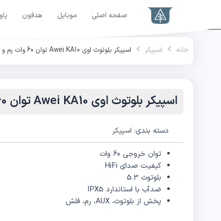
رش
صفحه اصلی
موبایل
هدفون
پاو
ه
حتوا
خانه
اسپیکر
اسپیکر بلوتوث اوی Awei KA10 توان 60 وات رم و فلش خور
اسپیکر بلوتوث اوی Awei KA10 توان 60 وات رم و فلش خور
دسته بندی:
اسپیکر
توان خروجی 60 وات
کیفیت صدای HiFi
بلوتوث 5.3
ضدآب با استاندارد IPX5
پخش از بلوتوث، AUX، رم، فلش