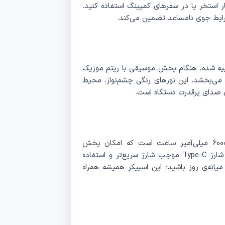
نار استخر یا در سفرهای کمپینگ استفاده کنید.
یط جوی نامساعد تضمین می‌کند.
زی دینامیک RGB که در اسپیکر همراه اوی KA10 تعبیه شده، هنگام پخش موسیقی با ریتم موزیک
ی‌بخشد. این نورهای رنگی چشم‌نواز، محیط
ای صدای پرقدرت دستگاه است.
اسپیکر همراه اوی KA10 دارای باتری داخلی با ظرفیت 6000 میلی‌آمپر ساعت است که امکان پخش
موسیقی تا 7 ساعت را فراهم می‌کند. در کنار این، درگاه شارژ Type-C موجب شارژ سریع‌تر و استفاده
میانه‌ی روز باشید؛ این اسپیکر همیشه همراه