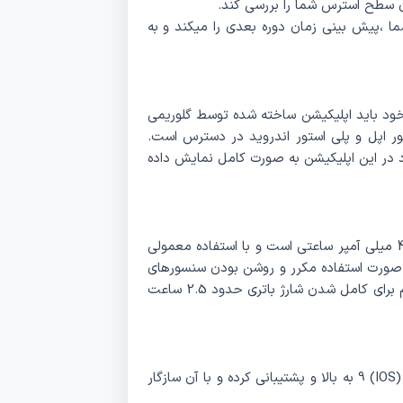
ن سطح استرس شما را بررسی کند.
ا ،پیش بینی زمان دوره بعدی را میکند و به
Glorimi GX Tra به تلفن همراه خود باید اپلیکیشن ساخته شده توسط گلوریمی
پلیکیشن با نام Glorimi OS در اپ استور اپل و پلی استور اندروید در دسترس است.
د در این اپلیکیشن به صورت کامل نمایش داده
ساعت Glorimi GX Trace دارای باتری قابل شارژ داخلی 450 میلی آمپر ساعتی است و با استفاده معمولی
هد داشت و در صورت استفاده مکرر و روشن بودن سنسورهای
سلامتی بین 10 روز به شما شارژ خواهد داد. مدت زمان لازم برای کامل شدن شارژ باتری حدود 2.5 ساعت
ساعت گلوریمی GX Trace از اندروید 5 به بالا و آی او اس (IOS) 9 به بالا و پشتیبانی کرده و با آن سازگار