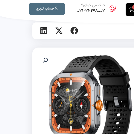
کمک می خوای؟
حساب کاربری
021-22148002