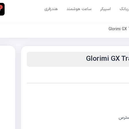
0
ربانک
اسپیکر
ساعت هوشمند
هندزفری
استرس