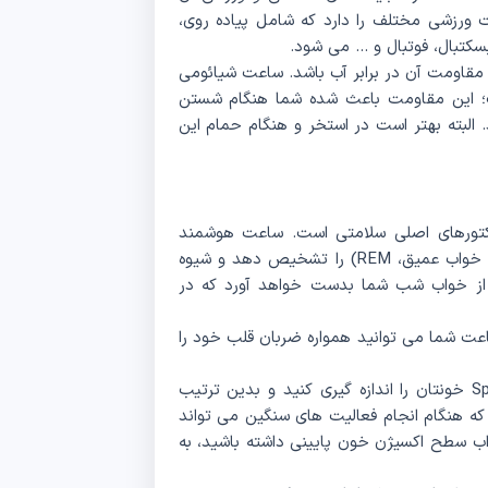
 ساعت دارای قابلیت ردیابی بیش از 170 حالت ورزشی مختلف را دارد که شامل پیاده روی،
کتبال، فوتبال و … می‌ شود.
کی از ویژگی های مهم ساعت هوشمند Glorimi GX Trace مقاومت آن در برابر آب باشد. ساعت شیائومی
GX Trac دارای استاندارد مقاومت 5ATM است؛ این مقاومت باعث شده شما هنگام شستن
 البته بهتر است در استخر و هنگام حمام این
کتورهای اصلی سلامتی است. ساعت هوشمند
شیائومی می‌تواند استیج های مختلف خواب (خواب سبک، خواب عمیق، REM) را تشخیص دهد و شیوه
ل از خواب شب شما بدست خواهد آورد که در
 شما می‌ توانید همواره ضربان قلب خود را
با این قابلیت میزان SpO2 خونتان را اندازه‌ گیری کنید و بدین ترتیب
ه هنگام انجام فعالیت‌ های سنگین می‌ تواند
واب سطح اکسیژن خون پایینی داشته باشید، به