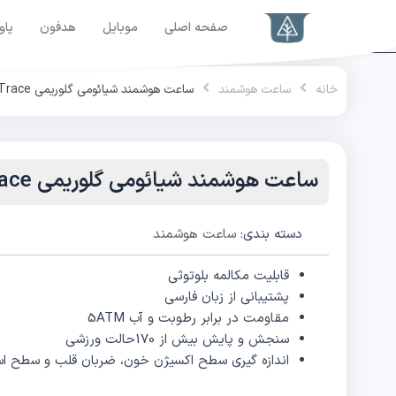
رش
صفحه اصلی
موبایل
هدفون
پاو
ه
حتوا
خانه
ساعت هوشمند
ساعت هوشمند شیائومی گلوریمی Glorimi GX Trace
ساعت هوشمند شیائومی گلوریمی Glorimi GX Trace
دسته بندی:
ساعت هوشمند
قابلیت مکالمه بلوتوثی
پشتیبانی از زبان فارسی
مقاومت در برابر رطوبت و آب 5ATM
سنجش و پایش بیش از 170حالت ورزشی
اندازه‌ گیری سطح اکسیژن خون، ضربان قلب و سطح 