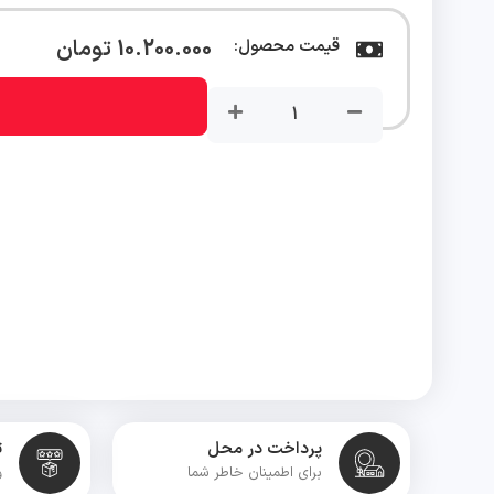
10.200.000
تومان
قیمت محصول:
ساعت
هوشمند
شیائومی
گلوریمی
Glorimi
GX
Trace
عدد
پرداخت در محل
ت
برای اطمینان خاطر شما
و