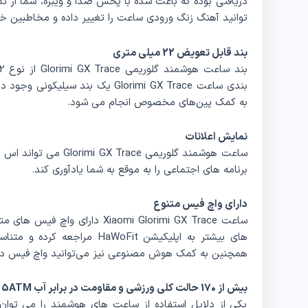
دریافتی بوده که باعث شده با پخش صدا و ویبره، شما از 
توانید آهنگ زنگ ورودی ساعت را تغییر داده و مخاطبین خو
بند قابل تعویض 22 میلی متری
بندی ساعت Glorimi GX Trace یک بند 
به کمک پین‌‌های مخصوص انجام می‌ شود.
نمایش اعلانات
ساعت هوشمند گلوریمی ace
برنامه های اجتماعی را به موقع به شما یادآوری کند.
دارای واچ فیس متنوع
ساعت Xiaomi Glorimi GX Trace دار
های بیشتر به اپلیکیشن HaWoFit 
همچنین به کمک هوش مصنوعی نیز می‌توانید واچ فیس د
بیش از 170 حالت کلی ورزشی و مقاومت در برابر آب 5ATM
یکی از دلایل استفاده از ساعت های هوشمند را می توان 