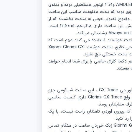
ساعت شیائومی گلوریمی GX Trace دارای صفحه نمایش AMOLED و2.01 اینچی مستطیلی بوده و بدنه‌ی
Glorimi GX Tra از جنس آلیاژ روی بوده که باعث مقاومت مناسب این ساعت
بالا در کنار رزولوشن 410*502 پیکسلی، وضوح تصویر خوبی به ساعت بخشیده که از
نگاه کردن به آن سیر نمی‌شوید. همچنین نور صفحه نمایش این ساعت دارای ماکزیمم 1350nit است.
ز ساعت هوشمند استفاده می‌ کنند مهم است که
ساعت هنگام خواب در دست راحت باشد. وزن پایین و طراحی دقیق ساعت هوشمند Xiaomi Glorimi GX
ر دکمه کارای خاصی را برای شما انجام خواهد
ب هستند.
به لطف میکروفون و اسپیکر داخلی بکار رفته در ساعت گلوریمی GX Trace ، این ساعت شیائومی جزو
دسته ساعت با قابلیت تماس می‌ باشد. میکروفون اسمارت واچ Glorimi GX Trace دارای کیفیت مناسبی
ف مقابلتان برسد.
که بیرون آوردن تلفنتان راحت نیست، با یک
رد کنید.
یکی از قابلیت های دیگر ساعت هوشمند گلوریمی Glorimi GX Trace زنگ خوردن ساعت در هنگام تماس