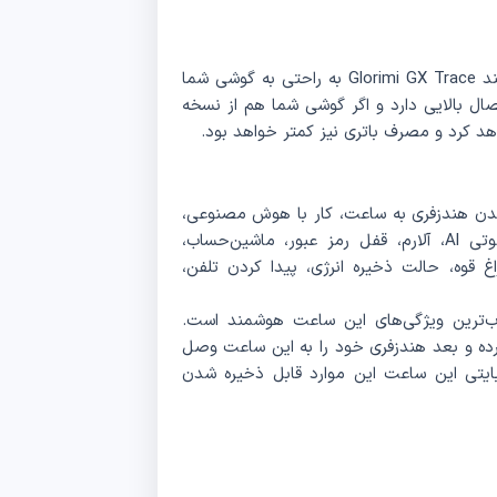
بهره‌گیری از بلوتوث نسخه 5.3 سبب شده تا ساعت هوشمند Glorimi GX Trace به راحتی به گوشی شما
ال بالایی دارد و اگر گوشی شما هم از نسخه
دن هندزفری به ساعت، کار با هوش مصنوعی،
تمرین و تست تنفس، پخش‌کننده موسیقی، دستیار صوتی Al، آلارم، قفل رمز عبور، ماشین‌حساب،
غ قوه، حالت ذخیره انرژی، پیدا کردن تلفن،
ب‌ترین ویژگی‌های این ساعت هوشمند است.
ده و بعد هندزفری خود را به این ساعت وصل
گفته شرکت سازنده در حافظه داخلی 4 گیگابایتی این ساعت این موارد قابل ذخیره شدن