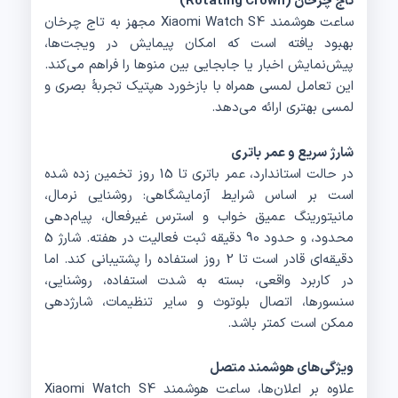
تاج چرخان (Rotating Crown)
ساعت هوشمند Xiaomi Watch S4 مجهز به تاج چرخان
بهبود یافته است که امکان پیمایش در ویجت‌ها،
پیش‌نمایش اخبار یا جابجایی بین منوها را فراهم می‌کند.
این تعامل لمسی همراه با بازخورد هپتیک تجربهٔ بصری و
لمسی بهتری ارائه می‌دهد.
شارژ سریع و عمر باتری
در حالت استاندارد، عمر باتری تا 15 روز تخمین زده شده
است بر اساس شرایط آزمایشگاهی: روشنایی نرمال،
مانیتورینگ عمیق خواب و استرس غیرفعال، پیام‌دهی
محدود، و حدود 90 دقیقه ثبت فعالیت در هفته. شارژ 5
دقیقه‌ای قادر است تا 2 روز استفاده را پشتیبانی کند. اما
در کاربرد واقعی، بسته به شدت استفاده، روشنایی،
سنسورها، اتصال بلوتوث و سایر تنظیمات، شارژدهی
ممکن است کمتر باشد.
ویژگی‌های هوشمند متصل
علاوه بر اعلان‌ها، ساعت هوشمند Xiaomi Watch S4