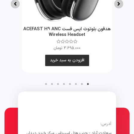
Ldnio Po
هدفون بلوتوث ایس فست ACEFAST H9 ANC
ه
Wireless Headset
4.695.000
تومان
امتیاز
0
از
5
افزودن به سبد خرید
آدرس:
سعادت آباد - جنب هتل اسپیناس مرکز خرید دیدار،