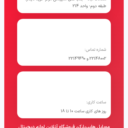
طبقه دوم- واحد 214
شماره تماس:
22148002 و 22149490
ساعت کاری:
روز های کاری ساعت 10 تا 18
موبایل هایپرپارک، فروشگاه آنلاین لوازم دیجیتال