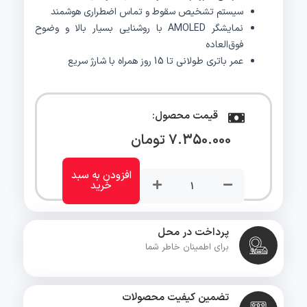
سیستم تشخیص سقوط و تماس اضطراری هوشمند
نمایشگر AMOLED با روشنایی بسیار بالا و وضوح
فوق‌العاده
عمر باتری طولانی تا 15 روز همراه با شارژ سریع
قیمت محصول:
7.350.000
تومان
ساعت
هوشمند
افزودن به سبد
خرید
شیائومی
گلوریمی
Glorimi
پرداخت در محل
Loop
برای اطمینان خاطر شما
عدد
تضمین کیفیت محصولات