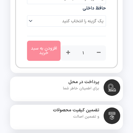
مدل
حافظ داخلی
Galaxy
S24
Ultra
دو
سیم
کارت
افزودن به سبد
ظرفیت
خرید
256
گیگابایت
و
رم
پرداخت در محل
12
برای اطمینان خاطر شما
گیگابایت
عدد
تضمین کیفیت محصولات
و تضمین اصالت