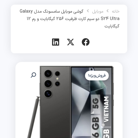
رش
ه
خانه
موبایل
گوشی موبایل سامسونگ مدل Galaxy
حتوا
S24 Ultra دو سیم کارت ظرفیت 256 گیگابایت و رم 12
گیگابایت
فروش‌ویژه!