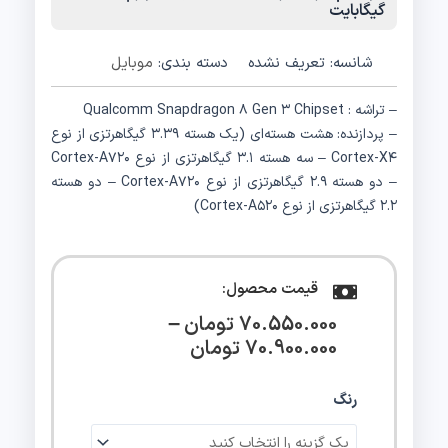
گیگابایت
شانسه:
تعریف نشده
دسته بندی:
موبایل
– تراشه : Qualcomm Snapdragon ۸ Gen ۳ Chipset
– پردازنده: هشت هسته‌ای (یک هسته ۳.۳۹ گیگاهرتزی از نوع
Cortex-X۴ – سه هسته ۳.۱ گیگاهرتزی از نوع Cortex-A۷۲۰
– دو هسته ۲.۹ گیگاهرتزی از نوع Cortex-A۷۲۰ – دو هسته
۲.۲ گیگاهرتزی از نوع Cortex-A۵۲۰)
قیمت محصول:
–
70.550.000
تومان
70.900.000
تومان
گوشی
رنگ
موبایل
سامسونگ