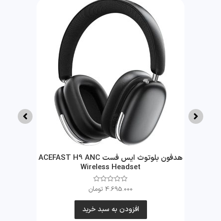
Ldnio Po
هدفون بلوتوث ایس فست ACEFAST H9 ANC
ه
Wireless Headset
4.695.000
تومان
امتیاز
0
از
5
افزودن به سبد خرید