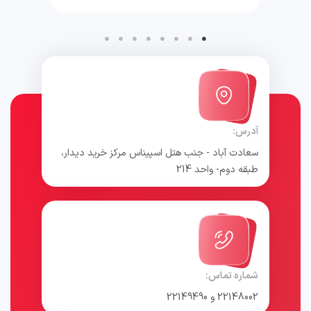
آدرس:
سعادت آباد - جنب هتل اسپیناس مرکز خرید دیدار،
طبقه دوم- واحد 214
شماره تماس:
22148002 و 22149490